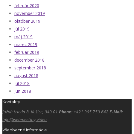
február 2020
november 2019
október 2019
júl 2019
máj 2019
marec 2019
február 2019
december 2018
september 2018
august 2018
júl 2018
jún 2018
Kontakty
Južná trieda 8, Košice, 040 01
Phone:
+421 905 750 642
E-Mail:
info@webmeeting.video
Všeobecné informácie