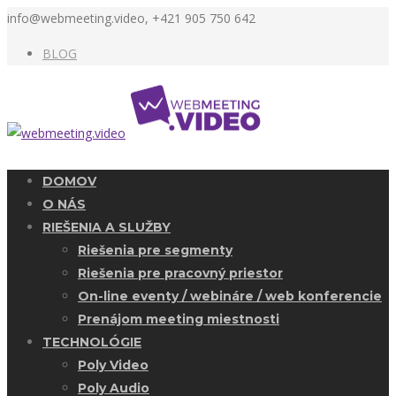
info@webmeeting.video, +421 905 750 642
BLOG
DOMOV
O NÁS
RIEŠENIA A SLUŽBY
Riešenia pre segmenty
Riešenia pre pracovný priestor
On-line eventy / webináre / web konferencie
Prenájom meeting miestnosti
TECHNOLÓGIE
Poly Video
Poly Audio