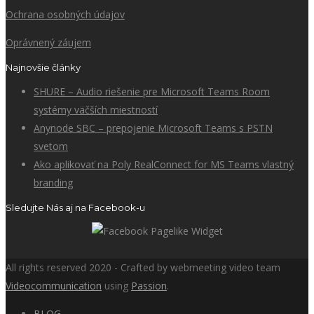
Ochrana osobných údajov
Oprávnený záujem
Najnovšie články
SHURE – Audio riešenie pre Microsoft Teams Room
systémy väčších miestností
Anynode SBC – prepojenie Microsoft Teams s PSTN
svetom
Ako aplikovať na Poly RealConnect for MS Teams vlastný
branding
Sledujte Nás aj na Facebook-u
All rights reserved 2020 - Crafted by webmeeting video team
Videocommunication
using
Passion
.
BLOG