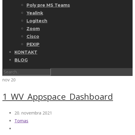
Poly pre MS Teams
Yealink
Logitech
Zoom
Cisco
PEXIP
KONTAKT
BLOG
nov
20
1_WV_Appspace_Dashboard
20. novembra 2021
Tomas