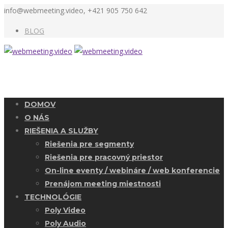
info@webmeeting.video, +421 905 750 642
BLOG
DOMOV
O NÁS
RIEŠENIA A SLUŽBY
Riešenia pre segmenty
Riešenia pre pracovný priestor
On-line eventy / webináre / web konferencie
Prenájom meeting miestnosti
TECHNOLÓGIE
Poly Video
Poly Audio