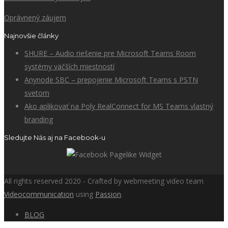
Oprávnený záujem
Najnovšie články
SHURE – Audio riešenie pre Microsoft Teams Room
systémy väčších miestností
Anynode SBC – prepojenie Microsoft Teams s PSTN
svetom
Ako aplikovať na Poly RealConnect for MS Teams vlastný
branding
Sledujte Nás aj na Facebook-u
All rights reserved 2020 - Crafted by webmeeting video team
Videocommunication
using
Passion
.
BLOG