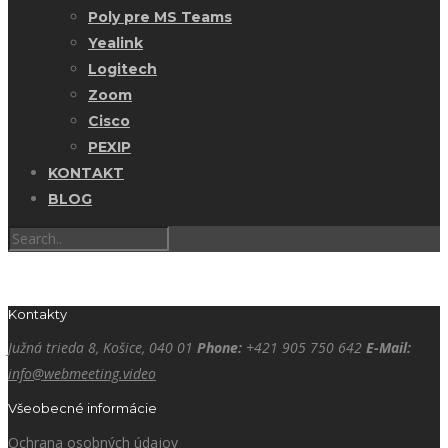
Poly pre MS Teams
Yealink
Logitech
Zoom
Cisco
PEXIP
KONTAKT
BLOG
Kontakty
Južná trieda 8, Košice, 040 01
Phone:
+421 905 750 642
E-Mail:
info@webmeeting.video
Všeobecné informácie
Ochrana osobných údajov