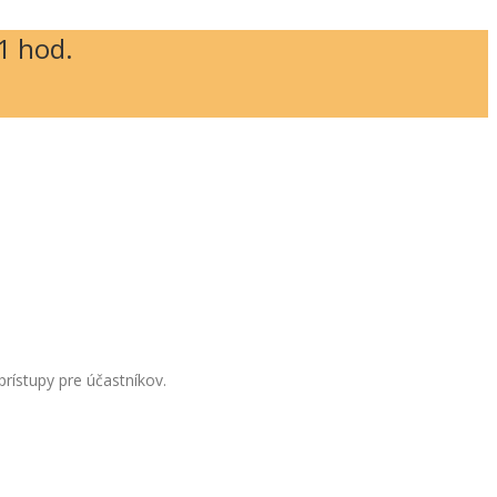
1 hod.
rístupy pre účastníkov.