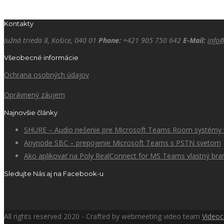
Kontakty
Južná trieda 8, Košice, 040 01
Phone:
+421 905 750 642
E-Mail:
info
Všeobecné informácie
Ochrana osobných údajov
Oprávnený záujem
Najnovšie články
SHURE – Audio riešenie pre Microsoft Teams Room systémy v
Anynode SBC – prepojenie Microsoft Teams s PSTN svetom
Ako aplikovať na Poly RealConnect for MS Teams vlastný bra
Sledujte Nás aj na Facebook-u
All rights reserved 2020 - Crafted by webmeeting video team
Video