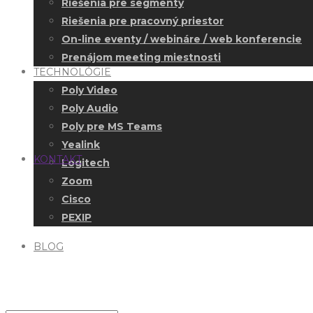
Riešenia pre segmenty
Riešenia pre pracovný priestor
On-line eventy / webináre / web konferencie
Prenájom meeting miestnosti
TECHNOLÓGIE
Poly Video
Poly Audio
Poly pre MS Teams
Yealink
KONTAKT
Logitech
Zoom
Cisco
PEXIP
BLOG