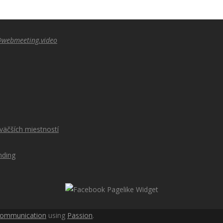
@webmeeting.video
äčších miestností
nding
communication
using
Passion
.