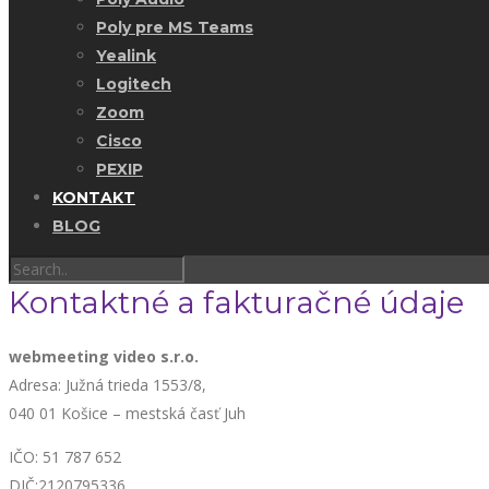
Poly pre MS Teams
Yealink
Logitech
Zoom
Cisco
PEXIP
KONTAKT
BLOG
Kontaktné a fakturačné údaje
webmeeting video s.r.o.
Adresa: Južná trieda 1553/8,
040 01 Košice – mestská časť Juh
IČO: 51 787 652
DIČ:2120795336