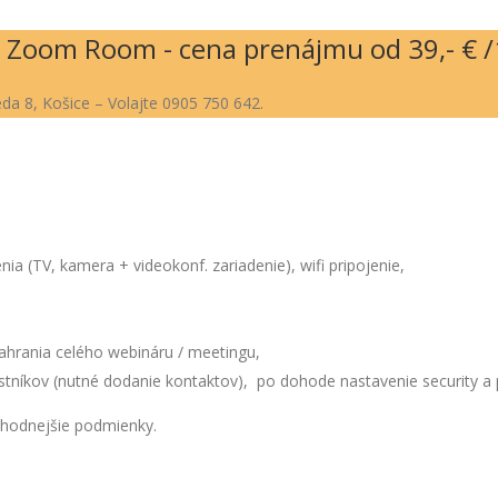
c Zoom Room - cena prenájmu od 39,- € /
da 8, Košice – Volajte 0905 750 642.
a (TV, kamera + videokonf. zariadenie), wifi pripojenie,
rania celého webináru / meetingu,
stníkov (nutné dodanie kontaktov), po dohode nastavenie security a p
ýhodnejšie podmienky.