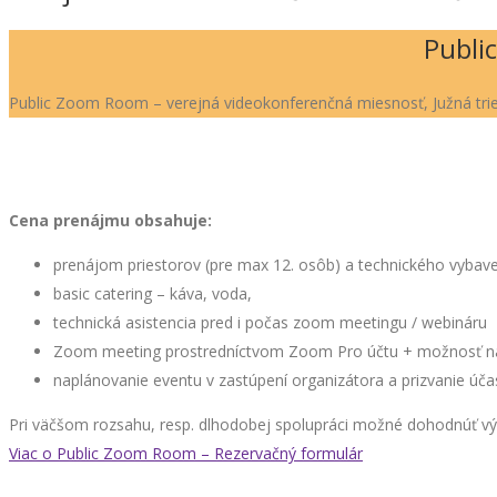
Publi
Public Zoom Room – verejná videokonferenčná miesnosť, Južná trie
Cena prenájmu obsahuje:
prenájom priestorov (pre max 12. osôb) a technického vybaveni
basic catering – káva, voda,
technická asistencia pred i počas zoom meetingu / webináru
Zoom meeting prostredníctvom Zoom Pro účtu + možnosť nah
naplánovanie eventu v zastúpení organizátora a prizvanie úča
Pri väčšom rozsahu, resp. dlhodobej spolupráci možné dohodnúť v
Viac o Public Zoom Room – Rezervačný formulár