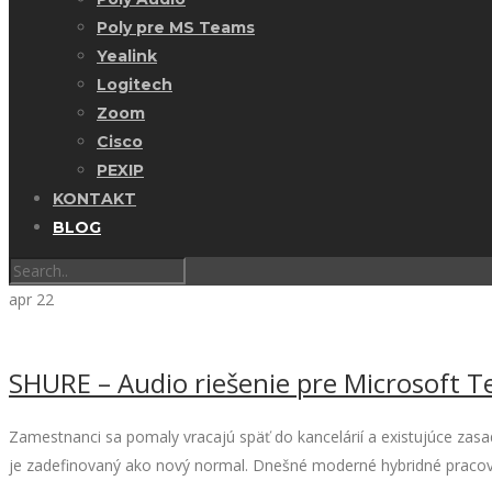
Poly pre MS Teams
Yealink
Logitech
Zoom
Cisco
PEXIP
KONTAKT
BLOG
apr
22
SHURE – Audio riešenie pre Microsoft 
Zamestnanci sa pomaly vracajú späť do kancelárií a existujúce zas
je zadefinovaný ako nový normal. Dnešné moderné hybridné pracovis