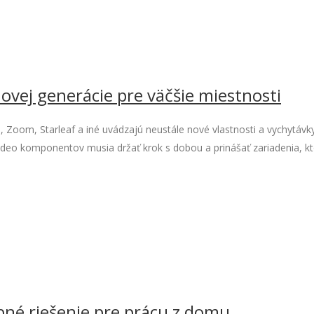
ovej generácie pre väčšie miestnosti
, Zoom, Starleaf a iné uvádzajú neustále nové vlastnosti a vychytávk
 video komponentov musia držať krok s dobou a prinášať zariadenia, k
obné riešenie pre prácu z domu