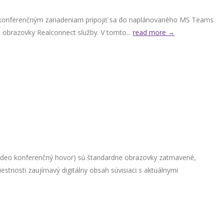
eo konferenčným zariadeniam pripojiť sa do naplánovaného MS Teams
vé obrazovky Realconnect služby. V tomto...
read more →
video konferenčný hovor) sú štandardne obrazovky zatmavené,
stnosti zaujímavý digitálny obsah súvisiaci s aktuálnymi