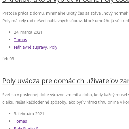
Pretože práca z domu, minimálne určitý čas sa stáva „nový normal“,
Poly má celý rad riešení náhlavných súprav, ktoré umožňujú sústred
24. marca 2021
Tomas
Náhlavné súpravy
,
Poly
feb
05
Poly uvádza pre domácich užívateľov zar
Svet sa v poslednej dobe výrazne zmenil a doba, kedy každý musel 
diaľku, riešia každodenné spôsoby, ako byť v rámci tímu online v kon
5. februára 2021
Tomas
Poly Studio P