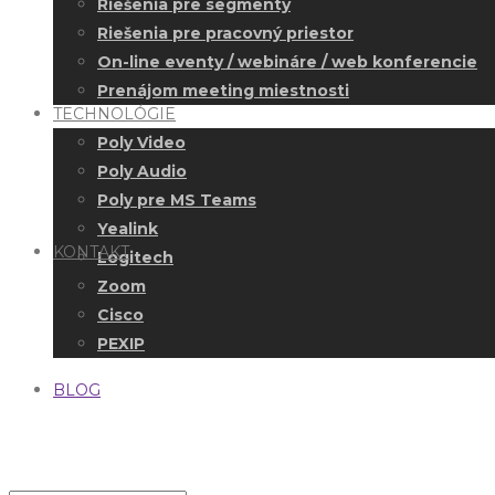
Riešenia pre segmenty
Riešenia pre pracovný priestor
On-line eventy / webináre / web konferencie
Prenájom meeting miestnosti
TECHNOLÓGIE
Poly Video
Poly Audio
Poly pre MS Teams
Yealink
KONTAKT
Logitech
Zoom
Cisco
PEXIP
BLOG