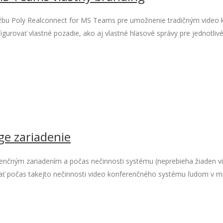
) službu Poly Realconnect for MS Teams pre umožnenie tradičným vid
figurovať vlastné pozadie, ako aj vlastné hlasové správy pre jednotli
ge zariadenie
renčným zariadením a počas nečinnosti systému (neprebieha žiaden 
ať počas takejto nečinnosti video konferenčného systému ľudom v mie