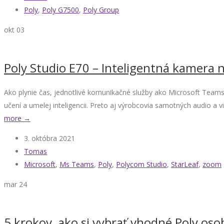
Poly
,
Poly G7500
,
Poly Group
okt
03
Poly Studio E70 – Inteligentná kamera n
Ako plynie čas, jednotlivé komunikačné služby ako Microsoft Teams
učení a umelej inteligencii. Preto aj výrobcovia samotných audio a
more →
3. októbra 2021
Tomas
Microsoft
,
Ms Teams
,
Poly
,
Polycom Studio
,
StarLeaf
,
zoom
mar
24
5 krokov, ako si vybrať vhodné Poly os