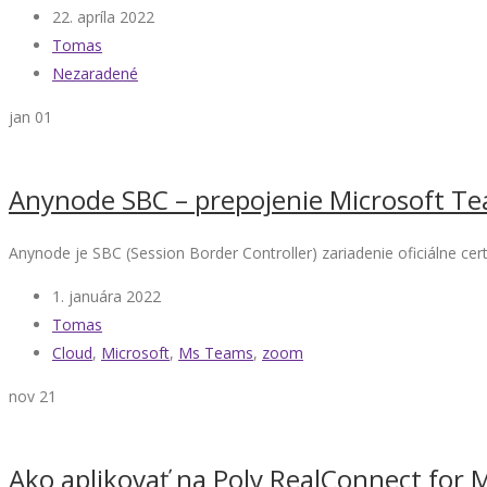
22. apríla 2022
Tomas
Nezaradené
jan
01
Anynode SBC – prepojenie Microsoft T
Anynode je SBC (Session Border Controller) zariadenie oficiálne cert
1. januára 2022
Tomas
Cloud
,
Microsoft
,
Ms Teams
,
zoom
nov
21
Ako aplikovať na Poly RealConnect for