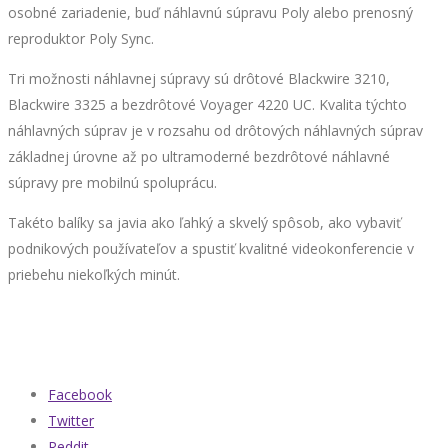
osobné zariadenie, buď náhlavnú súpravu Poly alebo prenosný
reproduktor Poly Sync.
Tri možnosti náhlavnej súpravy sú drôtové Blackwire 3210,
Blackwire 3325 a bezdrôtové Voyager 4220 UC. Kvalita týchto
náhlavných súprav je v rozsahu od drôtových náhlavných súprav
základnej úrovne až po ultramoderné bezdrôtové náhlavné
súpravy pre mobilnú spoluprácu.
Takéto balíky sa javia ako ľahký a skvelý spôsob, ako vybaviť
podnikových používateľov a spustiť kvalitné videokonferencie v
priebehu niekoľkých minút.
Facebook
Twitter
Reddit