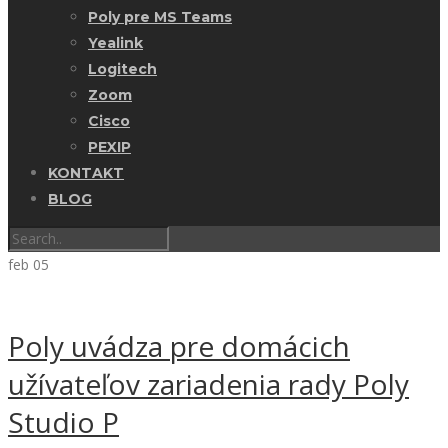
Poly pre MS Teams
Yealink
Logitech
Zoom
Cisco
PEXIP
KONTAKT
BLOG
feb
05
Poly uvádza pre domácich
užívateľov zariadenia rady Poly
Studio P