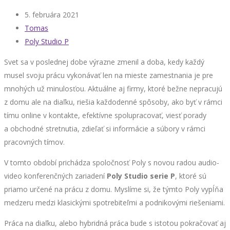
5. februára 2021
Tomas
Poly Studio P
Svet sa v poslednej dobe výrazne zmenil a doba, kedy každý
musel svoju prácu vykonávať len na mieste zamestnania je pre
mnohých už minulosťou. Aktuálne aj firmy, ktoré bežne nepracujú
z domu ale na diaľku, riešia každodenné spôsoby, ako byť v rámci
tímu online v kontakte, efektívne spolupracovať, viesť porady
a obchodné stretnutia, zdieľať si informácie a súbory v rámci
pracovných tímov.
V tomto období prichádza spoločnosť Poly s novou radou audio-
video konferenčných zariadení
Poly Studio serie P
, ktoré sú
priamo určené na prácu z domu. Myslíme si, že týmto Poly vypĺňa
medzeru medzi klasickými spotrebiteľmi a podnikovými riešeniami.
Práca na diaľku, alebo hybridná práca bude s istotou pokračovať aj