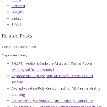
Pinterest
Google+
LinkedIn
E-Mail
Related Posts
Comments are closed.
Najnovšie články
SHURE – Audio riešenie pre Microsoft Teams Room
systémy väčších miestností
Anynode SBC – prepojenie Microsoft Teams s PSTN
svetom
Ako aplikovať na Poly RealConnect for MS Teams vlastný
branding
Ako využiť Poly G7500 ako Digital Signage zariadenie
Poly Studio E70 – Inteligentná kamera novej generácie pre