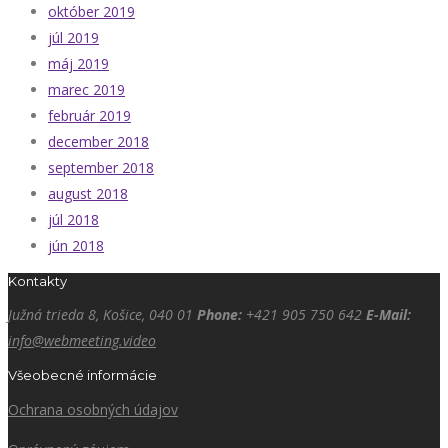
október 2019
júl 2019
máj 2019
marec 2019
február 2019
december 2018
september 2018
august 2018
júl 2018
jún 2018
Kontakty
Južná trieda 8, Košice, 040 01
Phone:
+421 905 750 642
E-Mail:
info@webmeeting.video
Všeobecné informácie
Ochrana osobných údajov