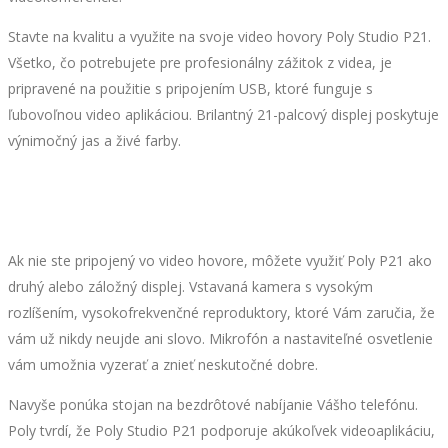
Stavte na kvalitu a využite na svoje video hovory Poly Studio P21.
Všetko, čo potrebujete pre profesionálny zážitok z videa, je
pripravené na použitie s pripojením USB, ktoré funguje s
ľubovoľnou video aplikáciou. Brilantný 21-palcový displej poskytuje
výnimočný jas a živé farby.
Ak nie ste pripojený vo video hovore, môžete využiť Poly P21 ako
druhý alebo záložný displej. Vstavaná kamera s vysokým
rozlíšením, vysokofrekvenčné reproduktory, ktoré Vám zaručia, že
vám už nikdy neujde ani slovo. Mikrofón a nastaviteľné osvetlenie
vám umožnia vyzerať a znieť neskutočné dobre.
Navyše ponúka stojan na bezdrôtové nabíjanie Vášho telefónu.
Poly tvrdí, že Poly Studio P21 podporuje akúkoľvek videoaplikáciu,