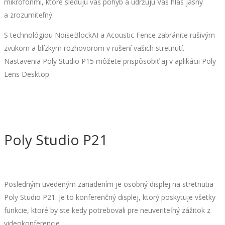
mikrofónmi, ktoré sledujú váš pohyb a udržujú Váš hlas jasný
a zrozumiteľný.
S technológiou NoiseBlockAI a Acoustic Fence zabránite rušivým
zvukom a blízkym rozhovorom v rušení vašich stretnutí.
Nastavenia Poly Studio P15 môžete prispôsobiť aj v aplikácii Poly
Lens Desktop.
Poly Studio P21
Posledným uvedeným zariadením je osobný displej na stretnutia
Poly Studio P21. Je to konferenčný displej, ktorý poskytuje všetky
funkcie, ktoré by ste kedy potrebovali pre neuveriteľný zážitok z
videokonferencie.