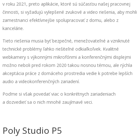
v roku 2021, preto aplikácie, ktoré sú súčasťou našej pracovnej
činnosti, si vyžadujú vylepšené zvukové a video riešenia, aby mohli
zamestnanci efektívnejšie spolupracovať z domu, alebo z
kancelárie.
Tieto riešenia musia byť bezpečné, menežovateľné a vzniknuté
technické problémy ľahko riešiteľné odkiaľkoľvek. Kvalitné
webkamery s výkonnými mikrofónmi a konferenčnými displejmi
možno neboli pred rokom 2020 takou nosnou témou, ale rýchla
akceptácia práce z domáceho prostredia vedie k potrebe lepších
audio a videokonferenčných zariadení.
Poďme si však povedať viac o konkrétnych zariadeniach
a dozvedieť sa o nich mnohé zaujímavé veci.
Poly Studio P5