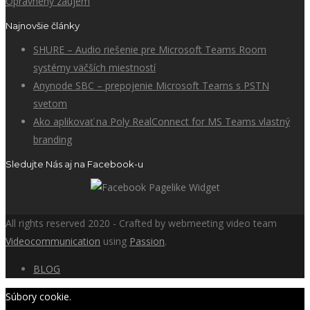
Oprávnený záujem
Najnovšie články
SHURE – Audio riešenie pre Microsoft Teams Room
systémy väčších miestností
Anynode SBC – prepojenie Microsoft Teams s PSTN
svetom
Ako aplikovať na Poly RealConnect for MS Teams vlastný
branding
Sledujte Nás aj na Facebook-u
All rights reserved 2020 - Crafted by webmeeting video team
Videocommunication
using
Passion
.
BLOG
Súbory cookie.