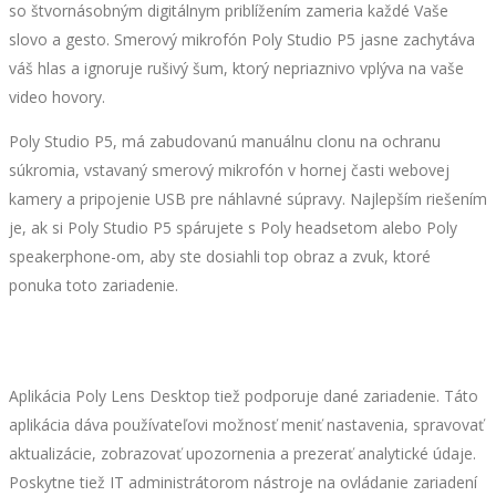
so štvornásobným digitálnym priblížením zameria každé Vaše
slovo a gesto. Smerový mikrofón Poly Studio P5 jasne zachytáva
váš hlas a ignoruje rušivý šum, ktorý nepriaznivo vplýva na vaše
video hovory.
Poly Studio P5, má zabudovanú manuálnu clonu na ochranu
súkromia, vstavaný smerový mikrofón v hornej časti webovej
kamery a pripojenie USB pre náhlavné súpravy. Najlepším riešením
je, ak si Poly Studio P5 spárujete s Poly headsetom alebo Poly
speakerphone-om, aby ste dosiahli top obraz a zvuk, ktoré
ponuka toto zariadenie.
Aplikácia Poly Lens Desktop tiež podporuje dané zariadenie. Táto
aplikácia dáva používateľovi možnosť meniť nastavenia, spravovať
aktualizácie, zobrazovať upozornenia a prezerať analytické údaje.
Poskytne tiež IT administrátorom nástroje na ovládanie zariadení