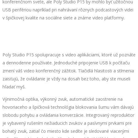
konferenčnom svete, ale Poly Studio P15 by mohlo byť užitočnou
USB perifériou napríklad pri nahrávaní rôznych podcastových videi
v špičkovej kvalite na sociálne siete a známe video platformy.
Poly Studio P15 spolupracuje s video aplikáciami, ktoré už poznáte
a dennodenne používate. Jednoduché pripojenie USB k počítaču
zmení váš video konferenčný zážitok. Tlačidlá hlasitosti a stlmenia
zaisťujú, že ovládanie je vždy na dosah bez toho, aby ste museli
hľadať myš.
Výnimočná optika, výkonný zvuk, automatické zaostrenie na
hovoriaceho a špičková technológia blokovania šumu vám dávajú
slobodu pohybu a ovládania konverzácie. Integrovaný reproduktor
je vybavený rušením nežiaducich zvukov a pasívnymi prvkami pre
bohatý zvuk, zatiaľ čo miesto kde sedíte je sledované viacerými