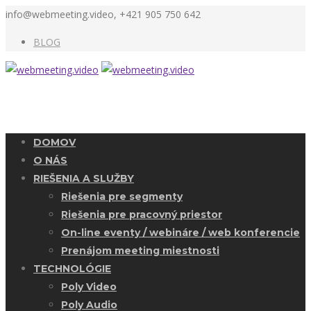
info@webmeeting.video, +421 905 750 642
BLOG
DOMOV
O NÁS
RIEŠENIA A SLUŽBY
Riešenia pre segmenty
Riešenia pre pracovný priestor
On-line eventy / webináre / web konferencie
Prenájom meeting miestnosti
TECHNOLÓGIE
Poly Video
Poly Audio