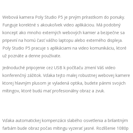
Webová kamera Poly Studio P5 je prvým prírastkom do ponuky.
Funguje korektné s akoukoľvek video aplikáciou. Má podobný
koncept ako mnoho externých webových kamier a bezpečne sa
pripevní na hornú časť vášho laptopu alebo externého displeja.
Poly Studio P5 pracuje s aplikáciami na video komunikáciu, ktoré
už poznáte a denne používate.
Jednoduché pripojenie cez USB k počítaču zmení Váš video
konferenčný zážitok. Vďaka tejto malej robustnej webovej kamere
ktorej hlavným plusom je vyladená optika, budete pánmi svojich
mítingov, ktoré budú mať profesionálny obraz a zvuk.
Vďaka automatickej kompenzácii slabého osvetlenia a brilantným
farbám bude obraz počas mítingu vyzerať jasné. Rozlíšenie 1080p