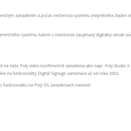
renčným zariadením a počas nečinnosti systému (neprebieha žiaden 
erenčného systému ľudom v miestnosti zaujímavý digitálny obsah súvi
aviť na Vaše Poly video konferenčné zariadenia ako napr. Poly Studio
áve na funkcionality Digital Signage zameriava už od roku 2002.
 funkcionalitu na Poly OS zariadeniach nastaviť.