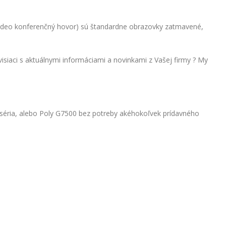
video konferenčný hovor) sú štandardne obrazovky zatmavené,
siaci s aktuálnymi informáciami a novinkami z Vašej firmy ? My
 X séria, alebo Poly G7500 bez potreby akéhokoľvek prídavného