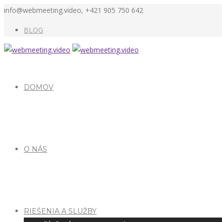
info@webmeeting.video, +421 905 750 642
BLOG
DOMOV
O NÁS
RIEŠENIA A SLUŽBY