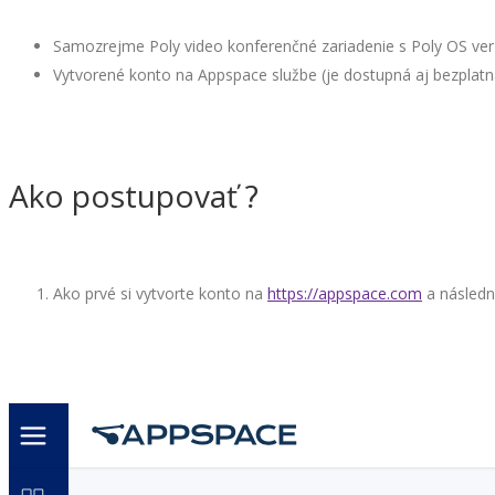
Samozrejme Poly video konferenčné zariadenie s Poly OS verzi
Vytvorené konto na Appspace službe (je dostupná aj bezplatná
Ako postupovať ?
Ako prvé si vytvorte konto na
https://appspace.com
a následne