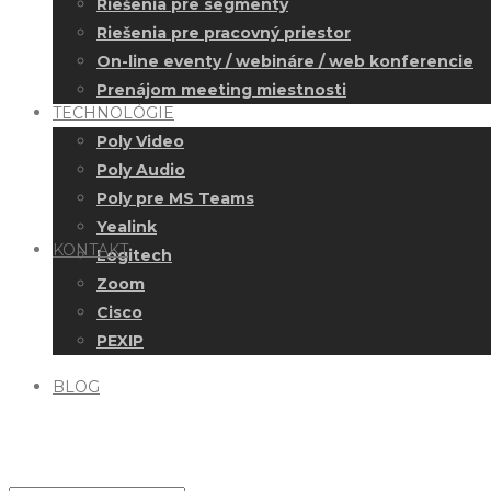
Riešenia pre segmenty
Riešenia pre pracovný priestor
On-line eventy / webináre / web konferencie
Prenájom meeting miestnosti
TECHNOLÓGIE
Poly Video
Poly Audio
Poly pre MS Teams
Yealink
KONTAKT
Logitech
Zoom
Cisco
PEXIP
BLOG