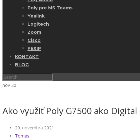
Poly pre MS Teams
Yealink
Logitech
Zoom
Cisco
PEXIP
KONTAKT
BLOG
nov
20
Ako využiť Poly G7500 ako Digital
20. novembra 2021
Tomas