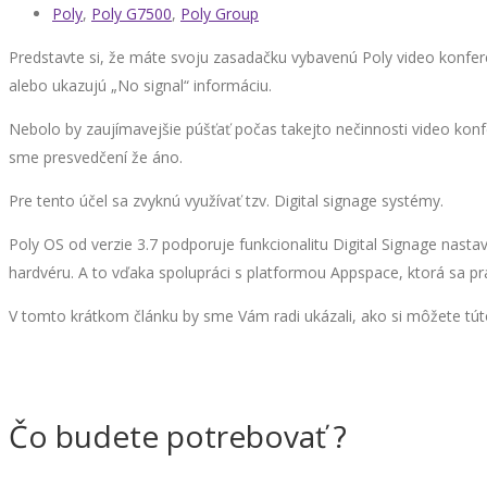
Poly
,
Poly G7500
,
Poly Group
Predstavte si, že máte svoju zasadačku vybavenú Poly video konfe
alebo ukazujú „No signal“ informáciu.
Nebolo by zaujímavejšie púšťať počas takejto nečinnosti video konf
sme presvedčení že áno.
Pre tento účel sa zvyknú využívať tzv. Digital signage systémy.
Poly OS od verzie 3.7 podporuje funkcionalitu Digital Signage nast
hardvéru. A to vďaka spolupráci s platformou Appspace, ktorá sa pr
V tomto krátkom článku by sme Vám radi ukázali, ako si môžete túto
Čo budete potrebovať ?