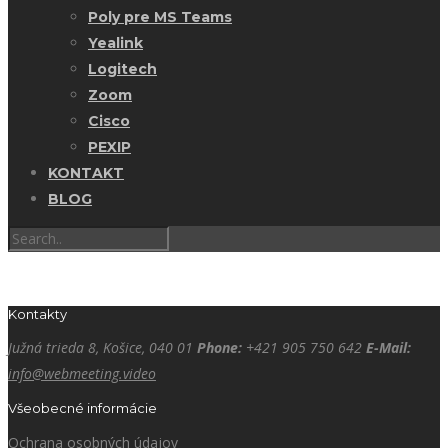
Poly pre MS Teams
Yealink
Logitech
Zoom
Cisco
PEXIP
KONTAKT
BLOG
Kontakty
Južná trieda 8, Košice, 040 01
Phone:
+421 905 750 642
E-Mail:
info@webmeeting.video
Všeobecné informácie
Ochrana osobných údajov