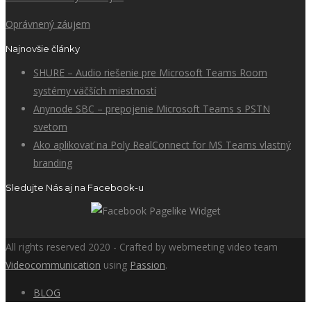
Oprávnený záujem
Najnovšie články
SHURE – Audio riešenie pre Microsoft Teams Room
systémy väčších miestností
Anynode SBC – prepojenie Microsoft Teams s PSTN
svetom
Ako aplikovať na Poly RealConnect for MS Teams vlastný
branding
Sledujte Nás aj na Facebook-u
All rights reserved 2020 - Crafted by webmeeting video team
Videocommunication
using
Passion
.
BLOG