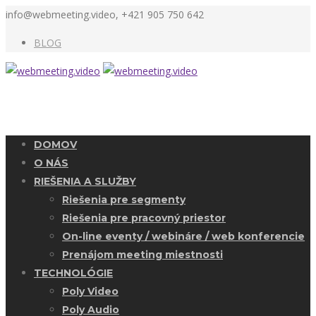
info@webmeeting.video, +421 905 750 642
BLOG
DOMOV
O NÁS
RIEŠENIA A SLUŽBY
Riešenia pre segmenty
Riešenia pre pracovný priestor
On-line eventy / webináre / web konferencie
Prenájom meeting miestnosti
TECHNOLÓGIE
Poly Video
Poly Audio