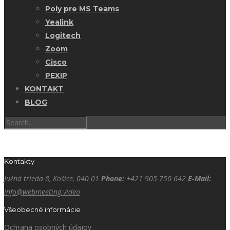
Poly pre MS Teams
Yealink
Logitech
Zoom
Cisco
PEXIP
KONTAKT
BLOG
Kontakty
Južná trieda 8, Košice, 040 01
Phone:
+421 905 750 642
E-Mail:
info@webmeeting.video
Všeobecné informácie
Ochrana osobných údajov