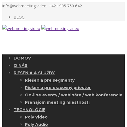
info@webmeeting.video, +421 905 750 642
BLOG
DOMOV
O NÁS
RIEŠENIA A SLUŽBY
Riešenia pre segmenty
Riešenia pre pracovný priestor
On-line eventy / webináre / web konferencie
Prenájom meeting miestnosti
TECHNOLÓGIE
Poly Video
Poly Audio