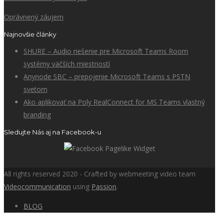
Oprávnený záujem
Najnovšie články
SHURE – Audio riešenie pre Microsoft Teams Room
systémy väčších miestností
Anynode SBC – prepojenie Microsoft Teams s PSTN
svetom
Ako aplikovať na Poly RealConnect for MS Teams vlastný
branding
Sledujte Nás aj na Facebook-u
All rights reserved 2020 - Crafted by webmeeting video team
Videocommunication
using
Passion
.
BLOG