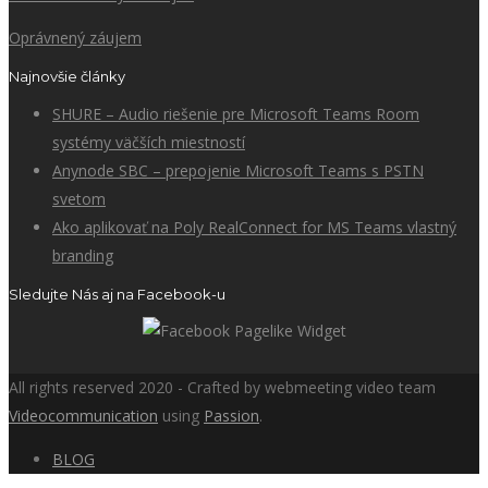
Oprávnený záujem
Najnovšie články
SHURE – Audio riešenie pre Microsoft Teams Room
systémy väčších miestností
Anynode SBC – prepojenie Microsoft Teams s PSTN
svetom
Ako aplikovať na Poly RealConnect for MS Teams vlastný
branding
Sledujte Nás aj na Facebook-u
All rights reserved 2020 - Crafted by webmeeting video team
Videocommunication
using
Passion
.
BLOG