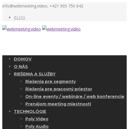
info@webmeeting.video, +421 905 750 642
BLOG
DOMOV
O NÁS
RIEŠENIA A SLUŽBY
Riešenia pre segmenty
Riešenia pre pracovný priestor
On-line eventy / webináre / web konferencie
Prenájom meeting miestnosti
TECHNOLÓGIE
Poly Video
Poly Audio