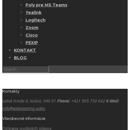
Poly pre MS Teams
Yealink
Logitech
Zoom
Cisco
PEXIP
KONTAKT
BLOG
Kontakty
Južná trieda 8, Košice, 040 01
Phone:
+421 905 750 642
E-Mail:
info@webmeeting.video
Všeobecné informácie
Ochrana osobných údajov