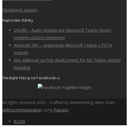
Oprávnený záujem
Najnovšie články
SHURE – Audio riešenie pre Microsoft Teams Room
systémy väčších miestností
Anynode SBC – prepojenie Microsoft Teams s PSTN
svetom
Ako aplikovať na Poly RealConnect for MS Teams vlastný
branding
Sledujte Nás aj na Facebook-u
All rights reserved 2020 - Crafted by webmeeting video team
Videocommunication
using
Passion
.
BLOG