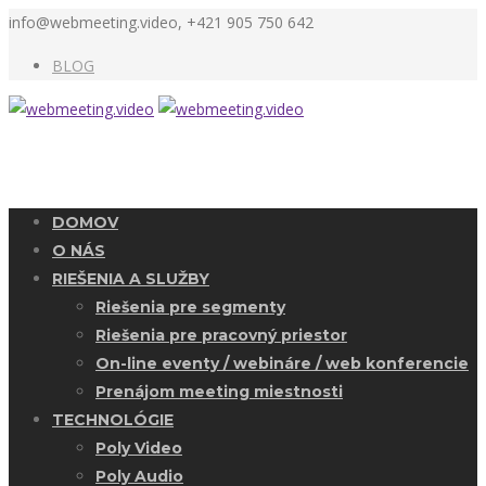
info@webmeeting.video, +421 905 750 642
BLOG
DOMOV
O NÁS
RIEŠENIA A SLUŽBY
Riešenia pre segmenty
Riešenia pre pracovný priestor
On-line eventy / webináre / web konferencie
Prenájom meeting miestnosti
TECHNOLÓGIE
Poly Video
Poly Audio