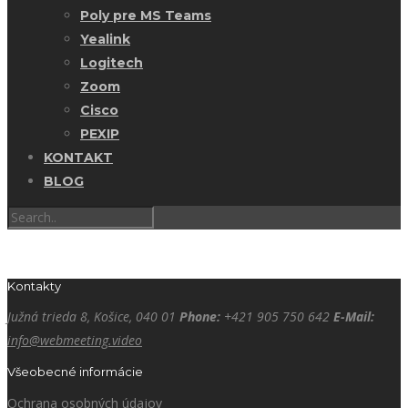
Poly pre MS Teams
Yealink
Logitech
Zoom
Cisco
PEXIP
KONTAKT
BLOG
Kontakty
Južná trieda 8, Košice, 040 01
Phone:
+421 905 750 642
E-Mail:
info@webmeeting.video
Všeobecné informácie
Ochrana osobných údajov