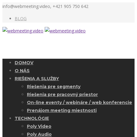
info@webmeeting.video, +421 905 750 642
BLOG
DOMOV
O NÁS
RIEŠENIA A SLUŽBY
Riešenia pre segmenty
Riešenia pre pracovný priestor
On-line eventy / webináre / web konferencie
Prenájom meeting miestnosti
TECHNOLÓGIE
Poly Video
Poly Audio