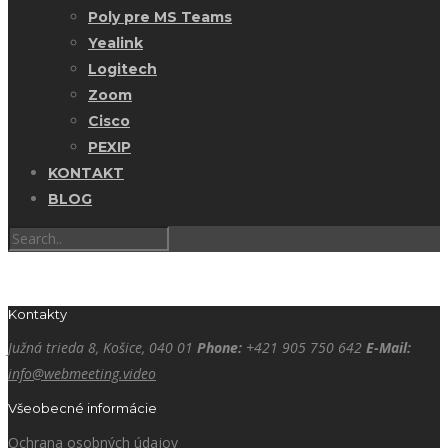
Poly pre MS Teams
Yealink
Logitech
Zoom
Cisco
PEXIP
KONTAKT
BLOG
Kontakty
Južná trieda 8, Košice, 040 01
Phone:
+421 905 750 642
E-Mail:
info@webmeeting.video
Všeobecné informácie
Ochrana osobných údajov