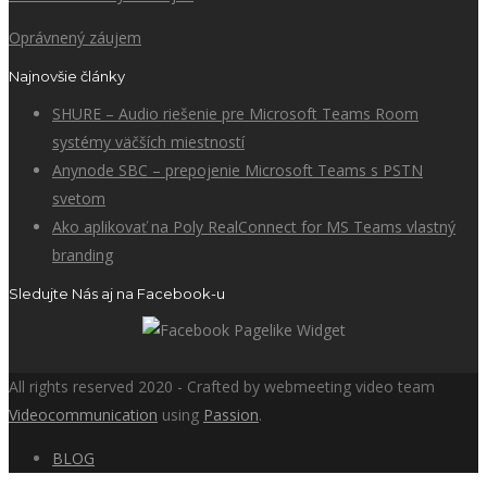
Oprávnený záujem
Najnovšie články
SHURE – Audio riešenie pre Microsoft Teams Room
systémy väčších miestností
Anynode SBC – prepojenie Microsoft Teams s PSTN
svetom
Ako aplikovať na Poly RealConnect for MS Teams vlastný
branding
Sledujte Nás aj na Facebook-u
All rights reserved 2020 - Crafted by webmeeting video team
Videocommunication
using
Passion
.
BLOG