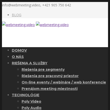
info@webmeeting.video, +421 905 750 642
BLOG
DOMOV
O NÁS
RIEŠENIA A SLUŽBY
Riešenia pre segmenty
Riešenia pre pracovný priestor
On-line eventy / webináre / web konferencie
Prenájom meeting miestnosti
TECHNOLÓGIE
Poly Video
Poly Audio