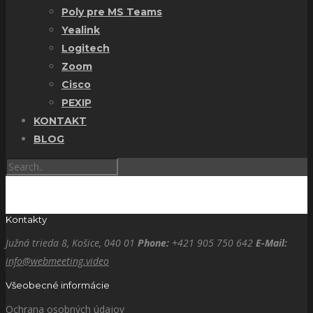
Poly pre MS Teams
Yealink
Logitech
Zoom
Cisco
PEXIP
KONTAKT
BLOG
Kontakty
Južná trieda 8, Košice, 040 01
Phone:
+421 905 750 642
E-Mail:
info@webmeeting.video
Všeobecné informácie
Ochrana osobných údajov