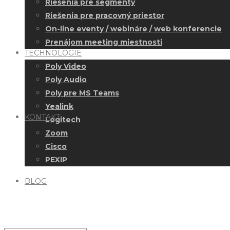
Riešenia pre segmenty
Riešenia pre pracovný priestor
On-line eventy / webináre / web konferencie
Prenájom meeting miestnosti
TECHNOLÓGIE
Poly Video
Poly Audio
Poly pre MS Teams
Yealink
KONTAKT
Logitech
Zoom
Cisco
PEXIP
BLOG