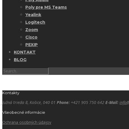
Poly pre MS Teams
Yealink
Logitech
Zoom
Cisco
PEXIP
KONTAKT
BLOG
Kontakty
Južná trieda 8, Košice, 040 01
Phone:
+421 905 750 642
E-Mail:
info
Všeobecné informácie
Ochrana osobných údajov