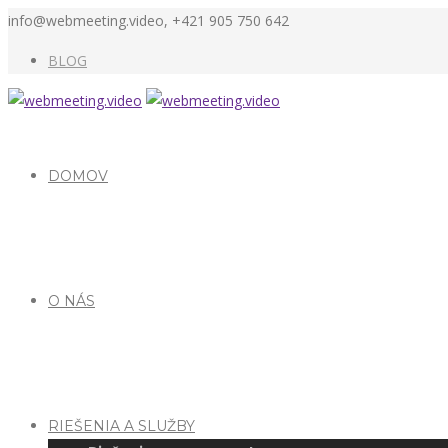
info@webmeeting.video, +421 905 750 642
BLOG
DOMOV
O NÁS
RIEŠENIA A SLUŽBY