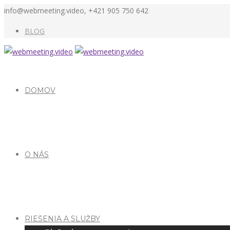
info@webmeeting.video, +421 905 750 642
BLOG
DOMOV
O NÁS
RIEŠENIA A SLUŽBY