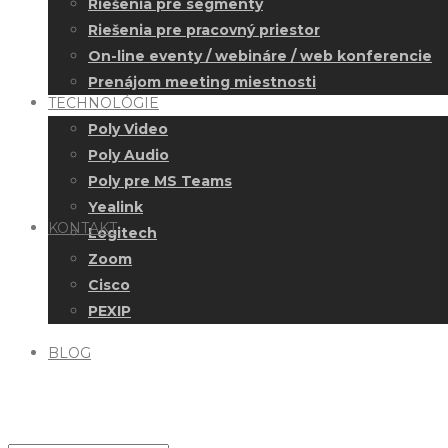
Riešenia pre segmenty
Riešenia pre pracovný priestor
On-line eventy / webináre / web konferencie
Prenájom meeting miestnosti
TECHNOLÓGIE
Poly Video
Poly Audio
Poly pre MS Teams
Yealink
KONTAKT
Logitech
Zoom
Cisco
PEXIP
BLOG