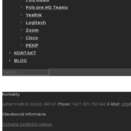
Poly pre MS Teams
Yealink
Logitech
Zoom
Cisco
PEXIP
KONTAKT
BLOG
Kontakty
Južná trieda 8, Košice, 040 01
Phone:
+421 905 750 642
E-Mail:
info
Všeobecné informácie
Ochrana osobných údajov