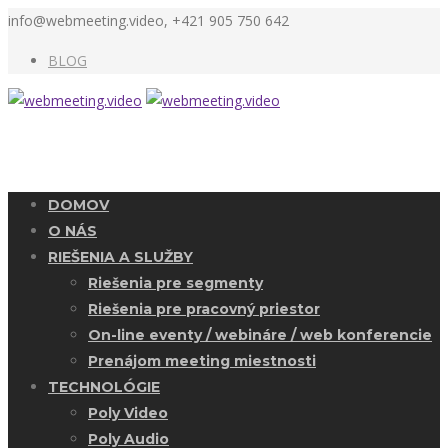
info@webmeeting.video, +421 905 750 642
BLOG
DOMOV
O NÁS
RIEŠENIA A SLUŽBY
Riešenia pre segmenty
Riešenia pre pracovný priestor
On-line eventy / webináre / web konferencie
Prenájom meeting miestnosti
TECHNOLÓGIE
Poly Video
Poly Audio