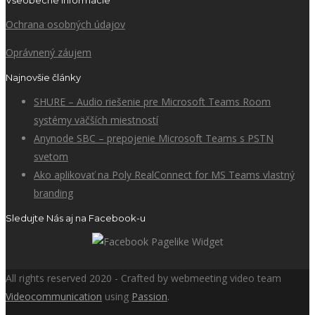
Všeobecné informácie
Ochrana osobných údajov
Oprávnený záujem
Najnovšie články
SHURE – Audio riešenie pre Microsoft Teams Room
systémy väčších miestností
Anynode SBC – prepojenie Microsoft Teams s PSTN
svetom
Ako aplikovať na Poly RealConnect for MS Teams vlastný
branding
Sledujte Nás aj na Facebook-u
All rights reserved 2020 - Crafted by webmeeting video team
Videocommunication
using
Passion
.