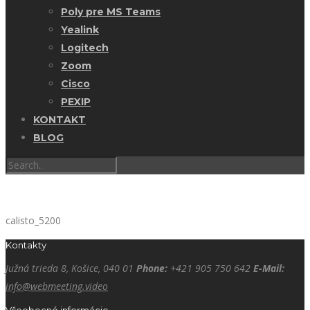
Poly pre MS Teams
Yealink
Logitech
Zoom
Cisco
PEXIP
KONTAKT
BLOG
calisto_5200
Kontakty
Južná trieda 8, Košice, 040 01
Phone:
+421 905 750 642
E-Mail:
info@webmeeting.video