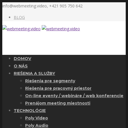
info@webmeeting.video, +421 905 750 642
BLOG
DOMOV
O NÁS
RIEŠENIA A SLUŽBY
Riešenia pre segmenty
Riešenia pre pracovný priestor
On-line eventy / webináre / web konferencie
Prenájom meeting miestnosti
TECHNOLÓGIE
Poly Video
Poly Audio