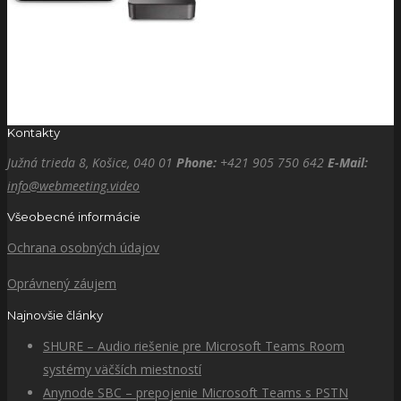
Kontakty
Južná trieda 8, Košice, 040 01
Phone:
+421 905 750 642
E-Mail:
info@webmeeting.video
Všeobecné informácie
Ochrana osobných údajov
Oprávnený záujem
Najnovšie články
SHURE – Audio riešenie pre Microsoft Teams Room
systémy väčších miestností
Anynode SBC – prepojenie Microsoft Teams s PSTN