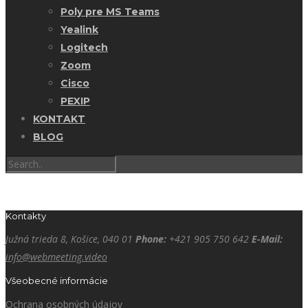
Poly pre MS Teams
Yealink
Logitech
Zoom
Cisco
PEXIP
KONTAKT
BLOG
Kontakty
Južná trieda 8, Košice, 040 01
Phone:
+421 905 750 642
E-Mail:
info@webmeeting.video
Všeobecné informácie
Ochrana osobných údajov