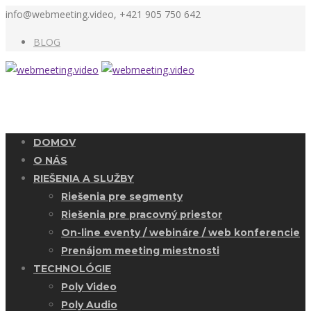
info@webmeeting.video, +421 905 750 642
BLOG
DOMOV
O NÁS
RIEŠENIA A SLUŽBY
Riešenia pre segmenty
Riešenia pre pracovný priestor
On-line eventy / webináre / web konferencie
Prenájom meeting miestnosti
TECHNOLÓGIE
Poly Video
Poly Audio