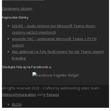
Oprávnený záujem
Najnovšie články
SHURE – Audio riešenie pre Microsoft Teams Room
systémy väčších miestností
Anynode SBC – prepojenie Microsoft Teams s PSTN
svetom
Ako aplikovať na Poly RealConnect for MS Teams vlastný
branding
Sledujte Nás aj na Facebook-u
All rights reserved 2020 - Crafted by webmeeting video team
Videocommunication
using
Passion
.
BLOG