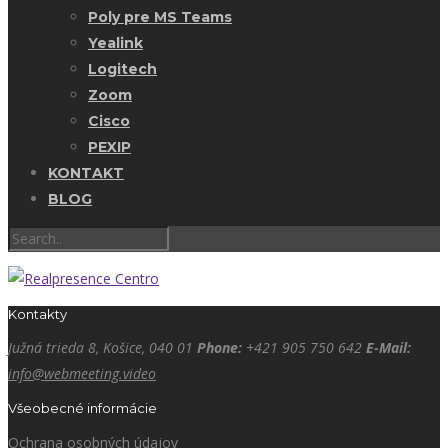
Poly pre MS Teams
Yealink
Logitech
Zoom
Cisco
PEXIP
KONTAKT
BLOG
Kontakty
Južná trieda 8, Košice, 040 01
Phone:
+421 905 750 642
E-Mail:
info@webmeeting.video
Všeobecné informácie
Ochrana osobných údajov