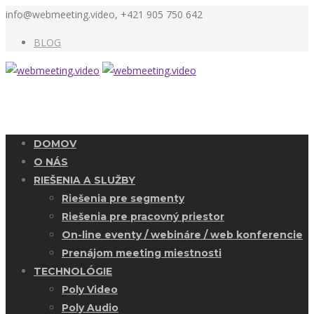
info@webmeeting.video, +421 905 750 642
BLOG
DOMOV
O NÁS
RIEŠENIA A SLUŽBY
Riešenia pre segmenty
Riešenia pre pracovný priestor
On-line eventy / webináre / web konferencie
Prenájom meeting miestnosti
TECHNOLÓGIE
Poly Video
Poly Audio