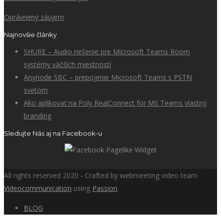
Oprávnený záujem
Najnovšie články
SHURE – Audio riešenie pre Microsoft Teams Room
systémy väčších miestností
Anynode SBC – prepojenie Microsoft Teams s PSTN
svetom
Ako aplikovať na Poly RealConnect for MS Teams vlastný
branding
Sledujte Nás aj na Facebook-u
All rights reserved 2020 - Crafted by webmeeting video team
Videocommunication
using
Passion
.
BLOG