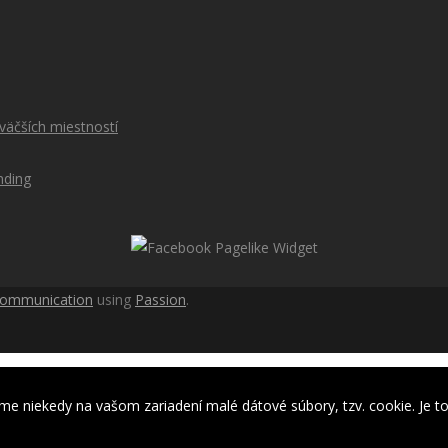
äčších miestností
nding
communication
using
Passion
.
me niekedy na vašom zariadení malé dátové súbory, tzv. cookie. Je to