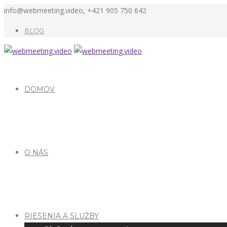
info@webmeeting.video, +421 905 750 642
BLOG
DOMOV
O NÁS
RIEŠENIA A SLUŽBY