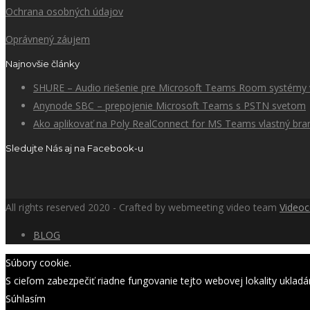
Ochrana osobných údajov
Oprávnený záujem
Najnovšie články
SHURE – Audio riešenie pre Microsoft Teams Room systémy v
Anynode SBC – prepojenie Microsoft Teams s PSTN svetom
Ako aplikovať na Poly RealConnect for MS Teams vlastný bra
Sledujte Nás aj na Facebook-u
All rights reserved 2020 - Crafted by webmeeting video team
Video
BLOG
Súbory cookie.
S cieľom zabezpečiť riadne fungovanie tejto webovej lokality ukladá
Súhlasím