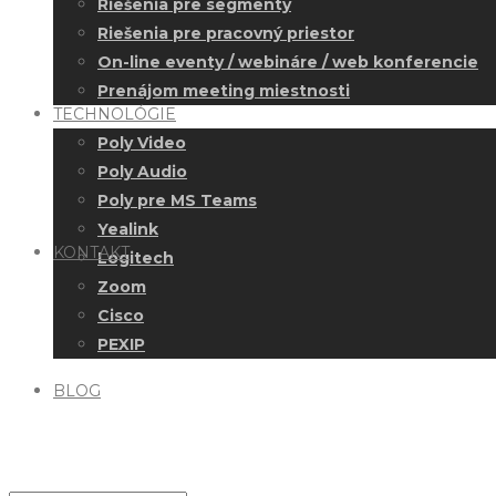
Riešenia pre segmenty
Riešenia pre pracovný priestor
On-line eventy / webináre / web konferencie
Prenájom meeting miestnosti
TECHNOLÓGIE
Poly Video
Poly Audio
Poly pre MS Teams
Yealink
KONTAKT
Logitech
Zoom
Cisco
PEXIP
BLOG