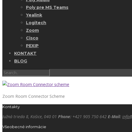
Poly pre MS Teams
Yealink
Logitech
Zoom
Cisco
PEXIP
KONTAKT
BLOG
Zoom Room Connector Scheme
Kontakty
Južná trieda 8, Košice, 040 01
Phone:
+421 905 750 642
E-Mail:
info
Všeobecné informácie