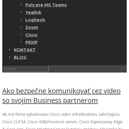
Poly pre MS Teams
Yealink
Logitech
Zoom
Cisco
PEXIP
KONTAKT
BLOG
Ako bezpečne komunikovať cez video
so svojím Business partnerom
Ak má firma vybudovanú Cisco video infraštruktúru zahŕňajúcu
Cisco CUCM, Cisco IM&Presence server, Cisco Expressway Edge