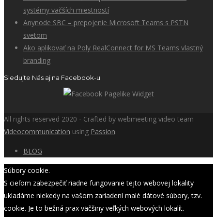
systémy väčších miestností
Anynode SBC – prepojenie Microsoft Teams s PSTN
svetom
Ako aplikovať na Poly RealConnect for MS Teams vlastný
branding
Sledujte Nás aj na Facebook-u
All rights reserved 2020 - Crafted by webmeeting video team
Videocommunication
using
Passion
.
BLOG
Súbory cookie.
S cieľom zabezpečiť riadne fungovanie tejto webovej lokality
ukladáme niekedy na vašom zariadení malé dátové súbory, tzv.
cookie. Je to bežná prax väčšiny veľkých webových lokalít.