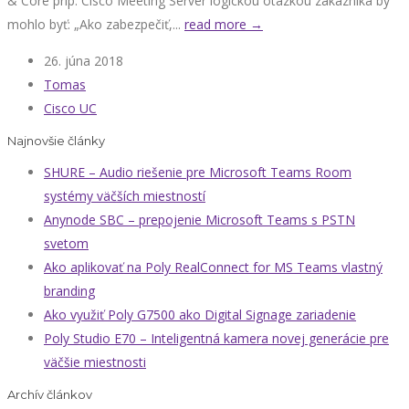
& Core príp. Cisco Meeting Server logickou otázkou zákazníka by
mohlo byť: „Ako zabezpečiť,...
read more →
26. júna 2018
Tomas
Cisco UC
Najnovšie články
SHURE – Audio riešenie pre Microsoft Teams Room
systémy väčších miestností
Anynode SBC – prepojenie Microsoft Teams s PSTN
svetom
Ako aplikovať na Poly RealConnect for MS Teams vlastný
branding
Ako využiť Poly G7500 ako Digital Signage zariadenie
Poly Studio E70 – Inteligentná kamera novej generácie pre
väčšie miestnosti
Archív článkov