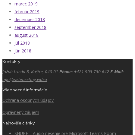
marec 2019
február 2019
december 2018
september 2018
august 2018
júl 2018
jún 2018
Kontakty
Južná trieda 8, Košice, 040 01
Phone:
+421 905 750 642
E-Mail:
info@webmeeting.video
Všeobecné informácie
Ochrana osobných údajov
Oprávnený záujem
Najnovšie články
SHURE – Audio riešenie pre Microsoft Teams Room