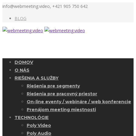
info@webmeeting.video, +421 905 750 642
BLOG
DOMOV
O NÁS
RIEŠENIA A SLUŽBY
Riešenia pre segmenty
Riešenia pre pracovný priestor
On-line eventy / webináre / web konferencie
Prenájom meeting miestnosti
TECHNOLÓGIE
Poly Video
Poly Audio