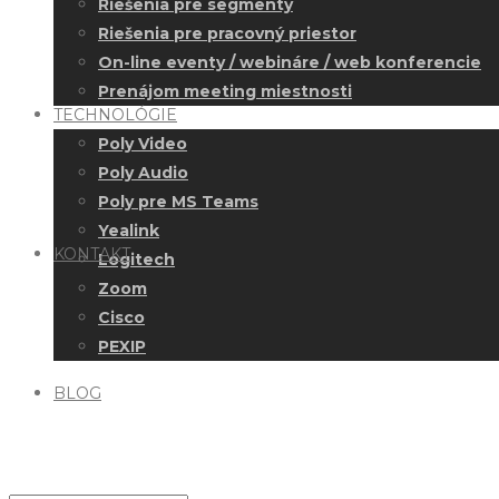
Riešenia pre segmenty
Riešenia pre pracovný priestor
On-line eventy / webináre / web konferencie
Prenájom meeting miestnosti
TECHNOLÓGIE
Poly Video
Poly Audio
Poly pre MS Teams
Yealink
KONTAKT
Logitech
Zoom
Cisco
PEXIP
BLOG