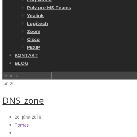
Poly pre MS Teams
Yealink
Logitech
Zoom
Cisco
PEXIP
KONTAKT
BLOG
jún
26
DNS_zone
26. júna 2018
Tomas