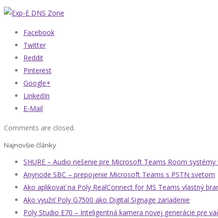
Facebook
Twitter
Reddit
Pinterest
Google+
LinkedIn
E-Mail
Comments are closed.
Najnovšie články
SHURE – Audio riešenie pre Microsoft Teams Room systémy v
Anynode SBC – prepojenie Microsoft Teams s PSTN svetom
Ako aplikovať na Poly RealConnect for MS Teams vlastný bra
Ako využiť Poly G7500 ako Digital Signage zariadenie
Poly Studio E70 – Inteligentná kamera novej generácie pre vä