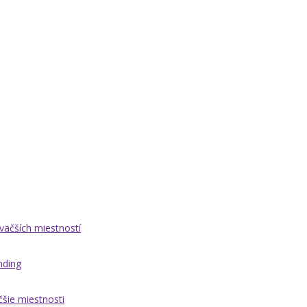
äčších miestností
nding
čšie miestnosti