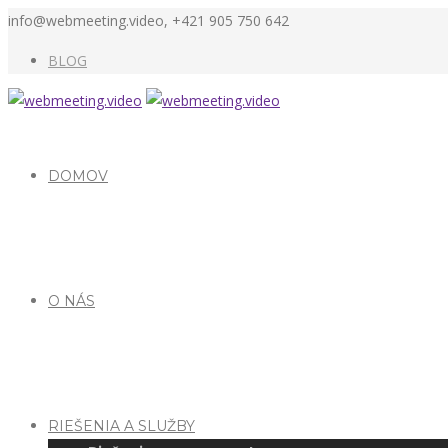
info@webmeeting.video, +421 905 750 642
BLOG
DOMOV
O NÁS
RIEŠENIA A SLUŽBY