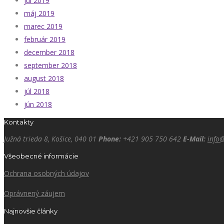
júl 2019
máj 2019
marec 2019
február 2019
december 2018
september 2018
august 2018
júl 2018
jún 2018
Kontakty
Južná trieda 8, Košice, 040 01
Phone:
+421 905 750 642
E-Mail:
info
Všeobecné informácie
Ochrana osobných údajov
Oprávnený záujem
Najnovšie články