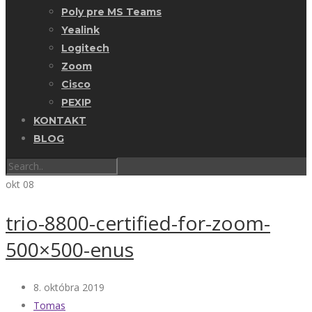
Poly pre MS Teams
Yealink
Logitech
Zoom
Cisco
PEXIP
KONTAKT
BLOG
okt
08
trio-8800-certified-for-zoom-
500×500-enus
8. októbra 2019
Tomas