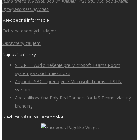
Južná trieda 8, Košice, 040 01
Phone:
+421 905 750 642
E-Mail:
info@webmeeting.video
Všeobecné informácie
Ochrana osobných údajov
Oprávnený záujem
Najnovšie články
SHURE – Audio riešenie pre Microsoft Teams Room
systémy väčších miestností
Anynode SBC – prepojenie Microsoft Teams s PSTN
svetom
Ako aplikovať na Poly RealConnect for MS Teams vlastný
branding
Sledujte Nás aj na Facebook-u