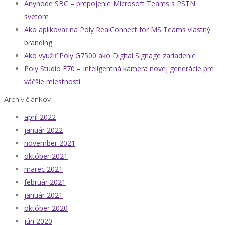
Anynode SBC – prepojenie Microsoft Teams s PSTN
svetom
Ako aplikovať na Poly RealConnect for MS Teams vlastný
branding
Ako využiť Poly G7500 ako Digital Signage zariadenie
Poly Studio E70 – Inteligentná kamera novej generácie pre
väčšie miestnosti
Archív článkov
apríl 2022
január 2022
november 2021
október 2021
marec 2021
február 2021
január 2021
október 2020
jún 2020