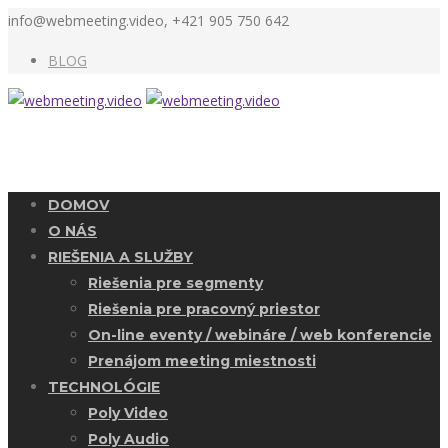
info@webmeeting.video, +421 905 750 642
BLOG
DOMOV
O NÁS
RIEŠENIA A SLUŽBY
Riešenia pre segmenty
Riešenia pre pracovný priestor
On-line eventy / webináre / web konferencie
Prenájom meeting miestnosti
TECHNOLÓGIE
Poly Video
Poly Audio