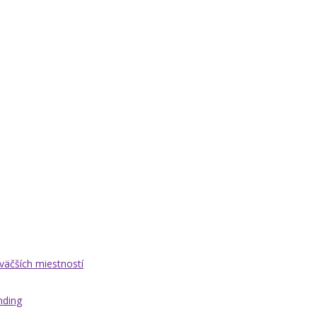
äčších miestností
nding