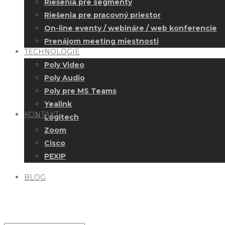
Riešenia pre segmenty
Riešenia pre pracovný priestor
On-line eventy / webináre / web konferencie
Prenájom meeting miestnosti
TECHNOLÓGIE
Poly Video
Poly Audio
Poly pre MS Teams
Yealink
KONTAKT
Logitech
Zoom
Cisco
PEXIP
BLOG