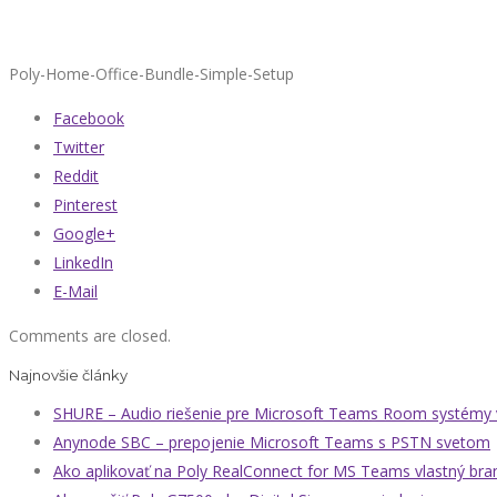
Poly-Home-Office-Bundle-Simple-Setup
Facebook
Twitter
Reddit
Pinterest
Google+
LinkedIn
E-Mail
Comments are closed.
Najnovšie články
SHURE – Audio riešenie pre Microsoft Teams Room systémy v
Anynode SBC – prepojenie Microsoft Teams s PSTN svetom
Ako aplikovať na Poly RealConnect for MS Teams vlastný bra