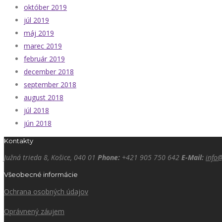
október 2019
júl 2019
máj 2019
marec 2019
február 2019
december 2018
september 2018
august 2018
júl 2018
jún 2018
Kontakty
Južná trieda 8, Košice, 040 01
Phone:
+421 905 750 642
E-Mail:
info
Všeobecné informácie
Ochrana osobných údajov
Oprávnený záujem