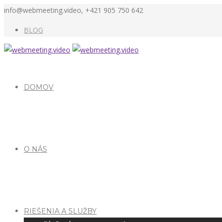
info@webmeeting.video, +421 905 750 642
BLOG
DOMOV
O NÁS
RIEŠENIA A SLUŽBY