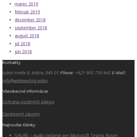
marec 2019
február 2019
december 2018
september 2018
august 2018
júl 2018
jún 2018
Kontakty
Južná trieda 8, Košice, 040 01
Phone:
+421 905 750 642
E-Mail:
info@webmeeting.video
Všeobecné informácie
Ochrana osobných údajov
Oprávnený záujem
Najnovšie články
SHURE – Audio riešenie pre Microsoft Teams Room