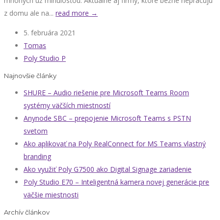
mnohých už minulosťou. Aktuálne aj firmy, ktoré bežne nepracujú
z domu ale na...
read more →
5. februára 2021
Tomas
Poly Studio P
Najnovšie články
SHURE – Audio riešenie pre Microsoft Teams Room
systémy väčších miestností
Anynode SBC – prepojenie Microsoft Teams s PSTN
svetom
Ako aplikovať na Poly RealConnect for MS Teams vlastný
branding
Ako využiť Poly G7500 ako Digital Signage zariadenie
Poly Studio E70 – Inteligentná kamera novej generácie pre
väčšie miestnosti
Archív článkov