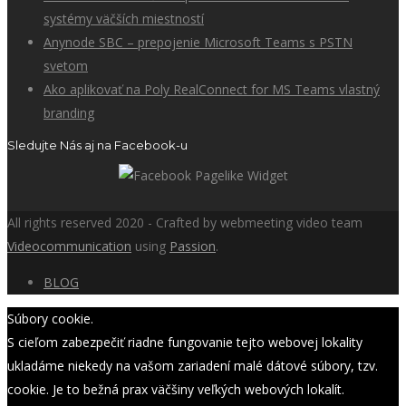
systémy väčších miestností
Anynode SBC – prepojenie Microsoft Teams s PSTN
svetom
Ako aplikovať na Poly RealConnect for MS Teams vlastný
branding
Sledujte Nás aj na Facebook-u
All rights reserved 2020 - Crafted by webmeeting video team
Videocommunication
using
Passion
.
BLOG
Súbory cookie.
S cieľom zabezpečiť riadne fungovanie tejto webovej lokality
ukladáme niekedy na vašom zariadení malé dátové súbory, tzv.
cookie. Je to bežná prax väčšiny veľkých webových lokalít.