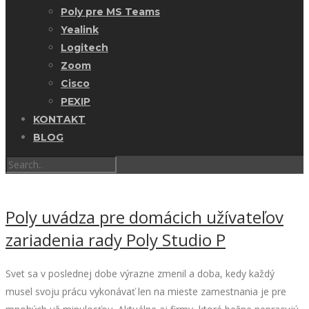
Poly pre MS Teams
Yealink
Logitech
Zoom
Cisco
PEXIP
KONTAKT
BLOG
Poly uvádza pre domácich užívateľov
zariadenia rady Poly Studio P
Svet sa v poslednej dobe výrazne zmenil a doba, kedy každý
musel svoju prácu vykonávať len na mieste zamestnania je pre