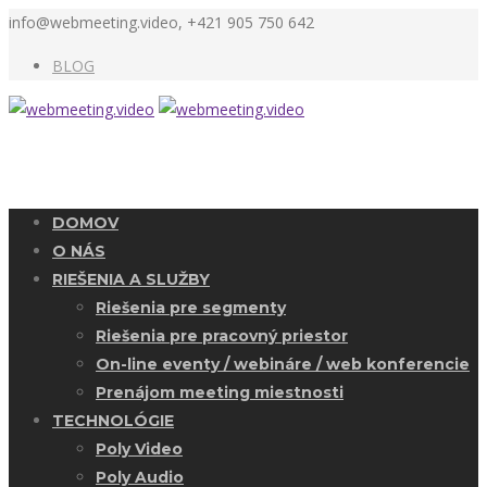
info@webmeeting.video, +421 905 750 642
BLOG
DOMOV
O NÁS
RIEŠENIA A SLUŽBY
Riešenia pre segmenty
Riešenia pre pracovný priestor
On-line eventy / webináre / web konferencie
Prenájom meeting miestnosti
TECHNOLÓGIE
Poly Video
Poly Audio