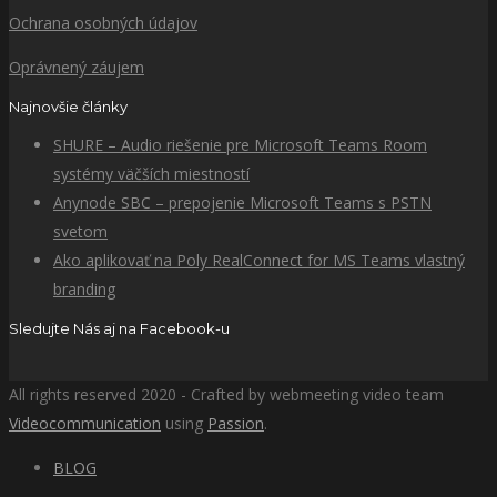
Ochrana osobných údajov
Oprávnený záujem
Najnovšie články
SHURE – Audio riešenie pre Microsoft Teams Room
systémy väčších miestností
Anynode SBC – prepojenie Microsoft Teams s PSTN
svetom
Ako aplikovať na Poly RealConnect for MS Teams vlastný
branding
Sledujte Nás aj na Facebook-u
All rights reserved 2020 - Crafted by webmeeting video team
Videocommunication
using
Passion
.
BLOG