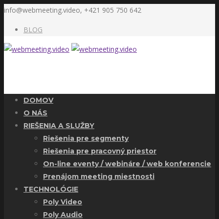
info@webmeeting.video, +421 905 750 642
BLOG
DOMOV
O NÁS
RIEŠENIA A SLUŽBY
Riešenia pre segmenty
Riešenia pre pracovný priestor
On-line eventy / webináre / web konferencie
Prenájom meeting miestnosti
TECHNOLÓGIE
Poly Video
Poly Audio