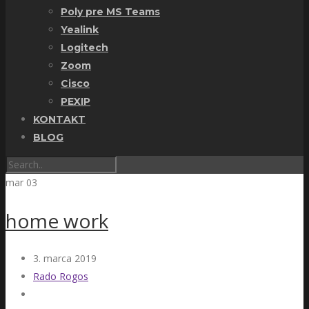
Poly pre MS Teams
Yealink
Logitech
Zoom
Cisco
PEXIP
KONTAKT
BLOG
mar
03
home work
3. marca 2019
Rado Rogos