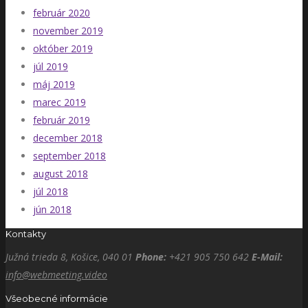
február 2020
november 2019
október 2019
júl 2019
máj 2019
marec 2019
február 2019
december 2018
september 2018
august 2018
júl 2018
jún 2018
Kontakty
Južná trieda 8, Košice, 040 01
Phone:
+421 905 750 642
E-Mail:
info@webmeeting.video
Všeobecné informácie