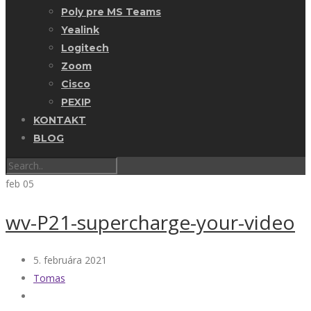
Poly pre MS Teams
Yealink
Logitech
Zoom
Cisco
PEXIP
KONTAKT
BLOG
feb
05
wv-P21-supercharge-your-video
5. februára 2021
Tomas