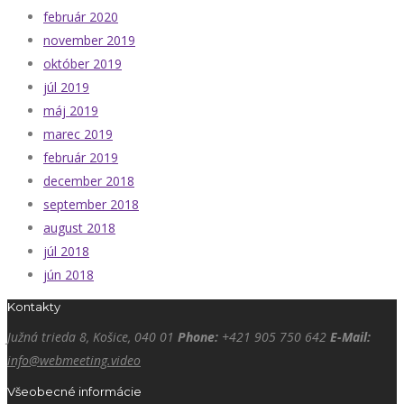
február 2020
november 2019
október 2019
júl 2019
máj 2019
marec 2019
február 2019
december 2018
september 2018
august 2018
júl 2018
jún 2018
Kontakty
Južná trieda 8, Košice, 040 01
Phone:
+421 905 750 642
E-Mail:
info@webmeeting.video
Všeobecné informácie