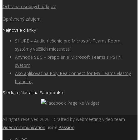
Ochrana osobných údajov
Oprávnený záujem
Najnovšie články
SHURE – Audio riešenie pre Microsoft Teams Room
systémy väčších miestností
Anynode SBC – prepojenie Microsoft Teams s PSTN
svetom
Ako aplikovať na Poly RealConnect for MS Teams vlastný
branding
Sledujte Nás aj na Facebook-u
All rights reserved 2020 - Crafted by webmeeting video team
Videocommunication
using
Passion
.
BLOG