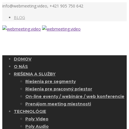
info@webmeeting.video, +421 905 750 642
BLOG
DOMOV
O NÁS
RIEŠENIA A SLUŽBY
Riešenia pre segmenty
Riešenia pre pracovný priestor
On-line eventy / webináre / web konferencie
Prenájom meeting miestnosti
TECHNOLÓGIE
Poly Video
Poly Audio