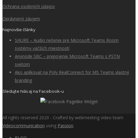
Ochrana osobných údajov
Oprávnený záujem
Najnovšie články
SHURE – Audio riešenie pre Microsoft Teams Room
systémy väčších miestností
Anynode SBC – prepojenie Microsoft Teams s PSTN
svetom
Ako aplikovať na Poly RealConnect for MS Teams vlastný
branding
Sledujte Nás aj na Facebook-u
All rights reserved 2020 - Crafted by webmeeting video team
Videocommunication
using
Passion
.
BLOG