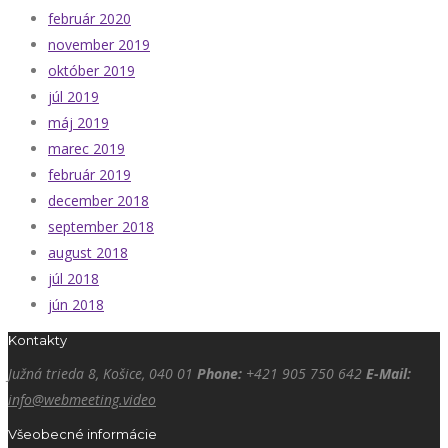
február 2020
november 2019
október 2019
júl 2019
máj 2019
marec 2019
február 2019
december 2018
september 2018
august 2018
júl 2018
jún 2018
Kontakty
Južná trieda 8, Košice, 040 01
Phone:
+421 905 750 642
E-Mail:
info@webmeeting.video
Všeobecné informácie