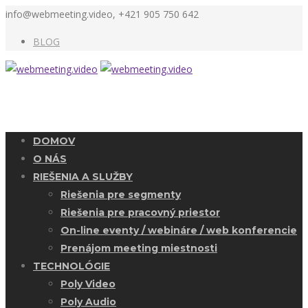
info@webmeeting.video, +421 905 750 642
BLOG
DOMOV
O NÁS
RIEŠENIA A SLUŽBY
Riešenia pre segmenty
Riešenia pre pracovný priestor
On-line eventy / webináre / web konferencie
Prenájom meeting miestnosti
TECHNOLÓGIE
Poly Video
Poly Audio